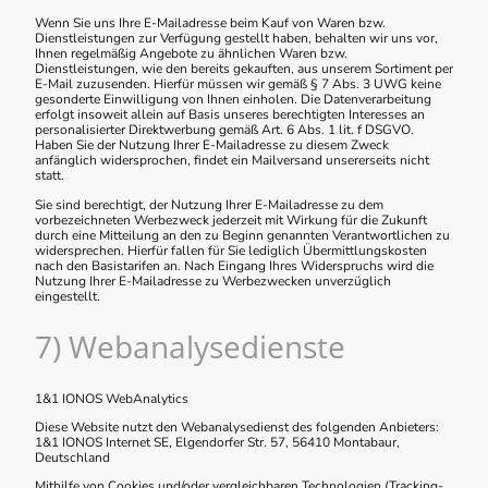
Wenn Sie uns Ihre E-Mailadresse beim Kauf von Waren bzw.
Dienstleistungen zur Verfügung gestellt haben, behalten wir uns vor,
Ihnen regelmäßig Angebote zu ähnlichen Waren bzw.
Dienstleistungen, wie den bereits gekauften, aus unserem Sortiment per
E-Mail zuzusenden. Hierfür müssen wir gemäß § 7 Abs. 3 UWG keine
gesonderte Einwilligung von Ihnen einholen. Die Datenverarbeitung
erfolgt insoweit allein auf Basis unseres berechtigten Interesses an
personalisierter Direktwerbung gemäß Art. 6 Abs. 1 lit. f DSGVO.
Haben Sie der Nutzung Ihrer E-Mailadresse zu diesem Zweck
anfänglich widersprochen, findet ein Mailversand unsererseits nicht
statt.
Sie sind berechtigt, der Nutzung Ihrer E-Mailadresse zu dem
vorbezeichneten Werbezweck jederzeit mit Wirkung für die Zukunft
durch eine Mitteilung an den zu Beginn genannten Verantwortlichen zu
widersprechen. Hierfür fallen für Sie lediglich Übermittlungskosten
nach den Basistarifen an. Nach Eingang Ihres Widerspruchs wird die
Nutzung Ihrer E-Mailadresse zu Werbezwecken unverzüglich
eingestellt.
7) Webanalysedienste
1&1 IONOS WebAnalytics
Diese Website nutzt den Webanalysedienst des folgenden Anbieters:
1&1 IONOS Internet SE, Elgendorfer Str. 57, 56410 Montabaur,
Deutschland
Mithilfe von Cookies und/oder vergleichbaren Technologien (Tracking-