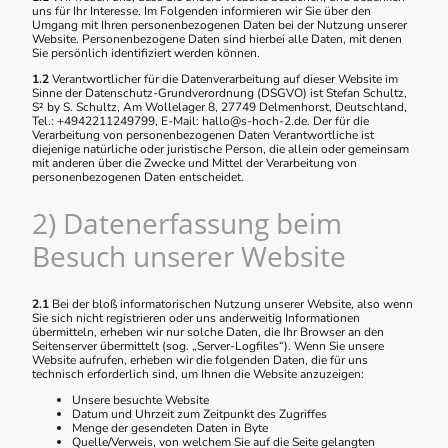
uns für Ihr Interesse. Im Folgenden informieren wir Sie über den
Umgang mit Ihren personenbezogenen Daten bei der Nutzung unserer
Website. Personenbezogene Daten sind hierbei alle Daten, mit denen
Sie persönlich identifiziert werden können.
1.2
Verantwortlicher für die Datenverarbeitung auf dieser Website im
Sinne der Datenschutz-Grundverordnung (DSGVO) ist Stefan Schultz,
S² by S. Schultz, Am Wollelager 8, 27749 Delmenhorst, Deutschland,
Tel.: +4942211249799, E-Mail: hallo@s-hoch-2.de. Der für die
Verarbeitung von personenbezogenen Daten Verantwortliche ist
diejenige natürliche oder juristische Person, die allein oder gemeinsam
mit anderen über die Zwecke und Mittel der Verarbeitung von
personenbezogenen Daten entscheidet.
2) Datenerfassung beim
Besuch unserer Website
2.1
Bei der bloß informatorischen Nutzung unserer Website, also wenn
Sie sich nicht registrieren oder uns anderweitig Informationen
übermitteln, erheben wir nur solche Daten, die Ihr Browser an den
Seitenserver übermittelt (sog. „Server-Logfiles“). Wenn Sie unsere
Website aufrufen, erheben wir die folgenden Daten, die für uns
technisch erforderlich sind, um Ihnen die Website anzuzeigen:
Unsere besuchte Website
Datum und Uhrzeit zum Zeitpunkt des Zugriffes
Menge der gesendeten Daten in Byte
Quelle/Verweis, von welchem Sie auf die Seite gelangten