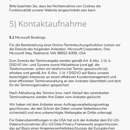
Bitte beachten Sie, dass bei Nichtannahme von Cookies die
Funktionalität unserer Website eingeschränkt sein kann.
5) Kontaktaufnahme
5.1
Microsoft Bookings
Für die Bereitstellung einer Online-Terminbuchungsfunktion nutzen wir
die Dienste des folgenden Anbieters: Microsoft Corporation, One
Microsoft Way, Redmond, WA 98052-6399, USA
Zum Zwecke der Terminvergabe werden gemäß Art. 6 Abs. 1 lit. b
DSGVO Vor- und Zuname sowie Mailadresse (und ggf. die
Telefonnummer, sofern ein telefonischer Termin gewünscht ist)
erhoben und gemäß Art. 6 Abs. 1 lit. f DSGVO auf Basis unseres
berechtigten Interesses an einem effektiven Kundenmanagement und
einer effizienten Terminverwaltung an den Anbieter übermittelt und dort
für die Terminorganisation gespeichert.
Nach Abhaltung des Termins bzw. nach Ablauf des vereinbarten
Terminzeitraums werden Ihre Daten vom Anbieter gelöscht.
Wir haben mit dem Anbieter einen Auftragsverarbeitungsvertrag
geschlossen, der den Schutz der Daten unserer Seitenbesucher
sicherstellt und eine unberechtigte Weitergabe an Dritte untersagt.
Für Datenübermittlungen in die USA hat sich der Anbieter dem EU-US-
Datenschutzrahmen (EU-US Data Privacy Framework) angeschlossen,
das auf Basis eines Angemessenheitsbeschlusses der Europäischen