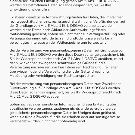
einer ausdrücklichen Einwilligung gemäß Art. 6 Abs. 1 lit. a DSGVO
werden die betroffenen Daten so lange gespeichert, bis Sie Ihre
Einwilligung widerrufen.
Existieren gesetzliche Aufbewahrungsfristen für Daten, die im Rahmen
rechtsgeschäftlicher bzw. rechtsgeschäftsähnlicher Verpflichtungen auf
der Grundlage von Art. 6 Abs. 1 lit. b DSGVO verarbeitet werden,
werden diese Daten nach Ablauf der Aufbewahrungsfristen
routinemäßig gelöscht, sofern sie nicht mehr zur Vertragserfüllung oder
Vertragsanbahnung erforderlich sind und/oder unsererseits kein
berechtigtes Interesse an der Weiterspeicherung fortbesteht.
Bei der Verarbeitung von personenbezogenen Daten auf Grundlage von
Art. 6 Abs. 1 lit. f DSGVO werden diese Daten so lange gespeichert, bis
Sie Ihr Widerspruchsrecht nach Art. 21 Abs. 1 DSGVO ausüben, es sei
denn, wir können zwingende schutzwürdige Gründe für die
Verarbeitung nachweisen, die Ihre Interessen, Rechte und Freiheiten
überwiegen, oder die Verarbeitung dient der Geltendmachung,
Ausübung oder Verteidigung von Rechtsansprüchen.
Bei der Verarbeitung von personenbezogenen Daten zum Zwecke der
Direktwerbung auf Grundlage von Art. 6 Abs. 1 lit. f DSGVO werden
diese Daten so lange gespeichert, bis Sie Ihr Widerspruchsrecht nach
Art. 21 Abs. 2 DSGVO ausüben.
Sofern sich aus den sonstigen Informationen dieser Erklärung über
spezifische Verarbeitungssituationen nichts anderes ergibt, werden
gespeicherte personenbezogene Daten im Übrigen dann gelöscht,
wenn sie für die Zwecke, für die sie erhoben oder auf sonstige Weise
verarbeitet wurden, nicht mehr notwendig sind.