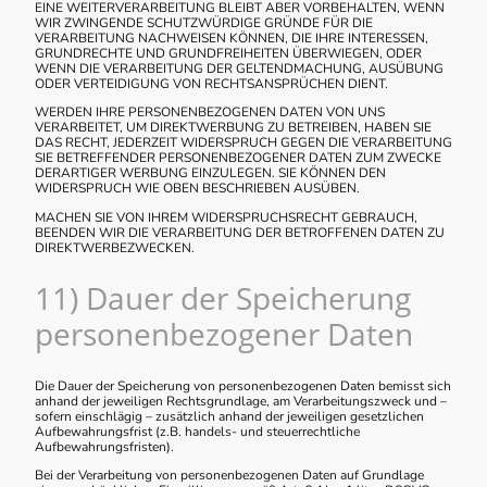
EINE WEITERVERARBEITUNG BLEIBT ABER VORBEHALTEN, WENN
WIR ZWINGENDE SCHUTZWÜRDIGE GRÜNDE FÜR DIE
VERARBEITUNG NACHWEISEN KÖNNEN, DIE IHRE INTERESSEN,
GRUNDRECHTE UND GRUNDFREIHEITEN ÜBERWIEGEN, ODER
WENN DIE VERARBEITUNG DER GELTENDMACHUNG, AUSÜBUNG
ODER VERTEIDIGUNG VON RECHTSANSPRÜCHEN DIENT.
WERDEN IHRE PERSONENBEZOGENEN DATEN VON UNS
VERARBEITET, UM DIREKTWERBUNG ZU BETREIBEN, HABEN SIE
DAS RECHT, JEDERZEIT WIDERSPRUCH GEGEN DIE VERARBEITUNG
SIE BETREFFENDER PERSONENBEZOGENER DATEN ZUM ZWECKE
DERARTIGER WERBUNG EINZULEGEN. SIE KÖNNEN DEN
WIDERSPRUCH WIE OBEN BESCHRIEBEN AUSÜBEN.
MACHEN SIE VON IHREM WIDERSPRUCHSRECHT GEBRAUCH,
BEENDEN WIR DIE VERARBEITUNG DER BETROFFENEN DATEN ZU
DIREKTWERBEZWECKEN.
11) Dauer der Speicherung
personenbezogener Daten
Die Dauer der Speicherung von personenbezogenen Daten bemisst sich
anhand der jeweiligen Rechtsgrundlage, am Verarbeitungszweck und –
sofern einschlägig – zusätzlich anhand der jeweiligen gesetzlichen
Aufbewahrungsfrist (z.B. handels- und steuerrechtliche
Aufbewahrungsfristen).
Bei der Verarbeitung von personenbezogenen Daten auf Grundlage