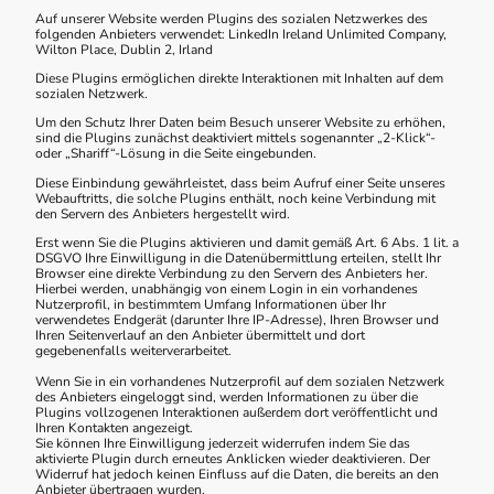
Auf unserer Website werden Plugins des sozialen Netzwerkes des
folgenden Anbieters verwendet: LinkedIn Ireland Unlimited Company,
Wilton Place, Dublin 2, Irland
Diese Plugins ermöglichen direkte Interaktionen mit Inhalten auf dem
sozialen Netzwerk.
Um den Schutz Ihrer Daten beim Besuch unserer Website zu erhöhen,
sind die Plugins zunächst deaktiviert mittels sogenannter „2-Klick“-
oder „Shariff“-Lösung in die Seite eingebunden.
Diese Einbindung gewährleistet, dass beim Aufruf einer Seite unseres
Webauftritts, die solche Plugins enthält, noch keine Verbindung mit
den Servern des Anbieters hergestellt wird.
Erst wenn Sie die Plugins aktivieren und damit gemäß Art. 6 Abs. 1 lit. a
DSGVO Ihre Einwilligung in die Datenübermittlung erteilen, stellt Ihr
Browser eine direkte Verbindung zu den Servern des Anbieters her.
Hierbei werden, unabhängig von einem Login in ein vorhandenes
Nutzerprofil, in bestimmtem Umfang Informationen über Ihr
verwendetes Endgerät (darunter Ihre IP-Adresse), Ihren Browser und
Ihren Seitenverlauf an den Anbieter übermittelt und dort
gegebenenfalls weiterverarbeitet.
Wenn Sie in ein vorhandenes Nutzerprofil auf dem sozialen Netzwerk
des Anbieters eingeloggt sind, werden Informationen zu über die
Plugins vollzogenen Interaktionen außerdem dort veröffentlicht und
Ihren Kontakten angezeigt.
Sie können Ihre Einwilligung jederzeit widerrufen indem Sie das
aktivierte Plugin durch erneutes Anklicken wieder deaktivieren. Der
Widerruf hat jedoch keinen Einfluss auf die Daten, die bereits an den
Anbieter übertragen wurden.