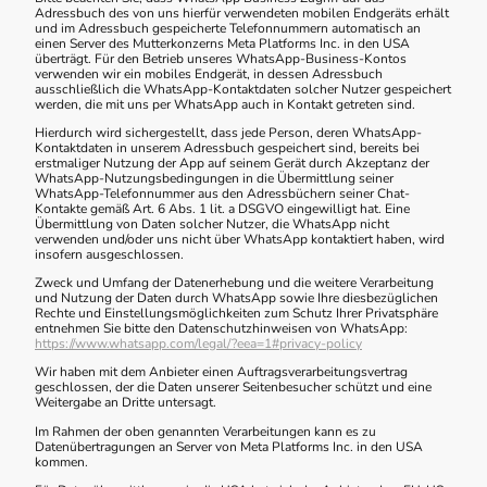
Adressbuch des von uns hierfür verwendeten mobilen Endgeräts erhält
und im Adressbuch gespeicherte Telefonnummern automatisch an
einen Server des Mutterkonzerns Meta Platforms Inc. in den USA
überträgt. Für den Betrieb unseres WhatsApp-Business-Kontos
verwenden wir ein mobiles Endgerät, in dessen Adressbuch
ausschließlich die WhatsApp-Kontaktdaten solcher Nutzer gespeichert
werden, die mit uns per WhatsApp auch in Kontakt getreten sind.
Hierdurch wird sichergestellt, dass jede Person, deren WhatsApp-
Kontaktdaten in unserem Adressbuch gespeichert sind, bereits bei
erstmaliger Nutzung der App auf seinem Gerät durch Akzeptanz der
WhatsApp-Nutzungsbedingungen in die Übermittlung seiner
WhatsApp-Telefonnummer aus den Adressbüchern seiner Chat-
Kontakte gemäß Art. 6 Abs. 1 lit. a DSGVO eingewilligt hat. Eine
Übermittlung von Daten solcher Nutzer, die WhatsApp nicht
verwenden und/oder uns nicht über WhatsApp kontaktiert haben, wird
insofern ausgeschlossen.
Zweck und Umfang der Datenerhebung und die weitere Verarbeitung
und Nutzung der Daten durch WhatsApp sowie Ihre diesbezüglichen
Rechte und Einstellungsmöglichkeiten zum Schutz Ihrer Privatsphäre
entnehmen Sie bitte den Datenschutzhinweisen von WhatsApp:
https://www.whatsapp.com
/legal
/?eea=1#privacy-policy
Wir haben mit dem Anbieter einen Auftragsverarbeitungsvertrag
geschlossen, der die Daten unserer Seitenbesucher schützt und eine
Weitergabe an Dritte untersagt.
Im Rahmen der oben genannten Verarbeitungen kann es zu
Datenübertragungen an Server von Meta Platforms Inc. in den USA
kommen.