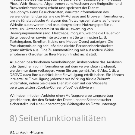
Pixel, Web-Beacons, Algorithmen zum Auslesen von Endgeräte- und
Browserinformationen) erhebt und speichert der Dienst
pseudonymisierte Besucherdaten, darunter Informationen des
verwendeten Endgeräts wie die IP-Adresse und Browserinformationen,
um sie für statistische Analysen des Nutzungsverhaltens auf unserer
Website auszuwerten und pseudonymisierte Nutzungsprofile zu
erstellen. Unter anderem ist so die Auswertung von
Bewegungsmustern (sog. Heatmaps) möglich, welche die Dauer von
Seitenbesuchen sowie Interaktionen mit Seiteninhalten (z. B.
Texteingaben, Scrollen, Klicks und Mouse-Overs) aufzeigen. Die
Pseudonymisierung schließt eine direkte Personenbeziehbarkeit
grundsätzlich aus. Eine Zusammenführung mit auf andere Weise
erhobenen Klardaten zu Ihrer Person findet nicht statt.
Alle oben beschriebenen Verarbeitungen, insbesondere das Auslesen
oder Speichern von Informationen auf dem verwendeten Endgerät,
werden nur dann vollzogen, wenn Sie uns gemäß Art. 6 Abs. 1 lit. a
DSGVO dazu Ihre ausdrückliche Einwilligung erteilt haben. Sie können
Ihre erteilte Einwilligung jederzeit mit Wirkung für die Zukunft
widerrufen, indem Sie diesen Dienst in dem auf der Webseite
bereitgestellten „Cookie-Consent-Tool“ deaktivieren.
Wir haben mit dem Anbieter einen Auftragsverarbeitungsvertrag
geschlossen, der den Schutz der Daten unserer Seitenbesucher
sicherstellt und eine unberechtigte Weitergabe an Dritte untersagt.
8) Seitenfunktionalitäten
8.1
LinkedIn-Plugins